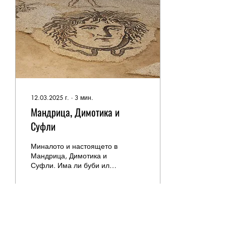
12.03.2025 г.
∙
3
мин.
Мандрица, Димотика и
Суфли
Миналото и настоящето в
Мандрица, Димотика и
Суфли. Има ли буби или
не? Пътят на коприната в
Източните Родопи.
26
0