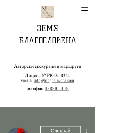
ЗЕМЯ
БЛАГОСЛОВЕНА
Авторски екскурзии и маршрути
Лиценз № РК-01-8341
email
:
info@blagoslovena.com
телефон:
0889910109
Още действия
Следвай