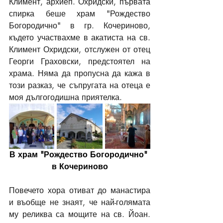
Климент, архиеп. Охридски, първата 
спирка беше храм "Рождество 
Богородично" в гр. Кочериново, 
където участвахме в акатиста на св. 
Климент Охридски, отслужен от отец 
Георги Граховски, предстоятел на 
храма. Няма да пропусна да кажа в 
този разказ, че съпругата на отеца е 
моя дългогодишна приятелка. 
В храм "Рождество Богородично" 
в Кочериново
Повечето хора отиват до манастира 
и въобще не знаят, че най-голямата 
му реликва са мощите на св. Йоан. 