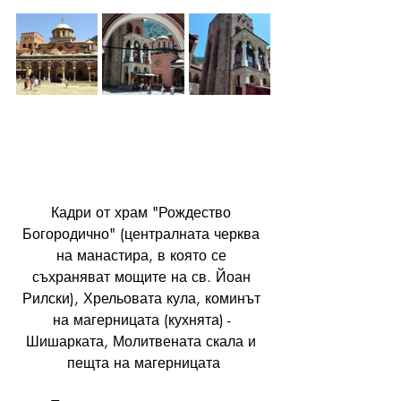
Кадри от храм "Рождество 
Богородично" (централната черква 
на манастира, в която се 
съхраняват мощите на св. Йоан 
Рилски), Хрельовата кула, коминът 
на магерницата (кухнята) - 
Шишарката, Молитвената скала и 
пещта на магерницата