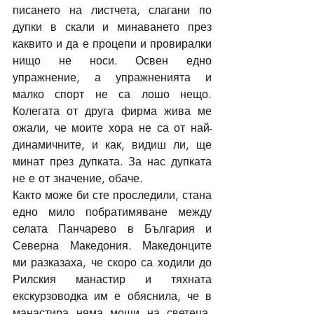
писането на листчета, слагани по 
дупки в скали и минаването през 
каквито и да е процепи и провиралки 
нищо не носи. Освен едно 
упражнение, а упражненията и 
малко спорт не са лошо нещо. 
Колегата от друга фирма жива ме 
ожали, че моите хора не са от най-
динамичните, и как, видиш ли, ще 
минат през дупката. За нас дупката 
не е от значение, обаче. 
Както може би сте проследили, стана 
едно мило побратимяване между 
селата Панчарево в България и 
Северна Македония. Македонците 
ми разказаха, че скоро са ходили до 
Рилския манастир и тяхната 
екскурзоводка им е обяснила, че в 
манастира няма мощи на светеца. 