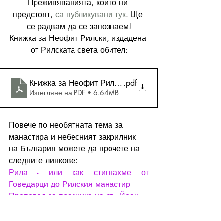
Преживяванията, които ни 
предстоят, 
са публикувани тук
. Ще 
се радвам да се запознаем!
Книжка за Неофит Рилски, издадена 
от Рилската света обител:
Книжка за Неофит Рилски
.pdf
Изтегляне на PDF • 6.64MB
Повече по необятната тема за 
манастира и небесният закрилник 
на България можете да прочете на 
следните линкове:
Рила - или как стигнахме от 
Говедарци до Рилския манастир
Проповед за празника на св. Йоан 
Рилски, произнесена през 1922 
година - определяне на Ден на 