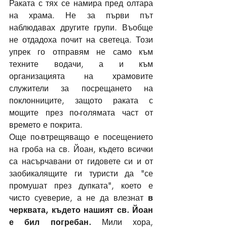
Раката с тях се намира пред олтара 
на храма. Не за първи път 
наблюдавах другите групи. Въобще 
не отдадоха почит на светеца. Този 
упрек го отправям не само към 
техните водачи, а и към 
организацията на храмовите 
служители за посрещането на 
поклонниците, защото раката с 
мощите през по-голямата част от 
времето е покрита. 
Още по-втрещяващо е посещението 
на гроба на св. Йоан, където всички 
са насърчавани от гидовете си и от 
заобикалящите ги туристи да "се 
промушат през дупката", което е 
чисто суеверие, а не да влезнат 
в 
черквата, където нашият св. Йоан 
е бил погребан.
 Мили хора, 