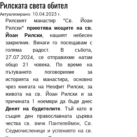
Рилската света обител
Актуализирано:
10.04.2025 г.
Рилският манастир "Св. Йоан 
Рилски" 
приютява мощите на св. 
Йоан Рилски
, нашият небесен 
закрилник. Винаги го посещавам с 
голяма радост. В събота, 
27.07.2024, се отправихме натам 
общо 21 човека. По време на 
пътуването поговорихме за 
историята на манастира, основно 
чрез книгата на Неофит Рилски, за 
живота на св. Йоан Рилски и за 
причината 1 ноември да бъде днес 
Денят на будителите
. Тъй като в 
същия ден православната църква 
чества 
св. вмчк Пантелеймон, Св. 
Седмочисленици и успението на св. 