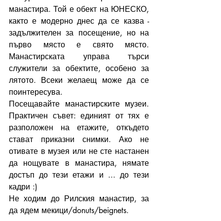
манастира. Той е обект на ЮНЕСКО, 
както е модерно днес да се казва - 
задължителен за посещение, но на 
първо място е свято място. 
Манастирската управа търси 
служители за обектите, особено за 
лятото. Всеки желаещ може да се 
поинтересува. 
Посещавайте манастирските музеи. 
Практичен съвет: единият от тях е 
разположен на етажите, откъдето 
стават приказни снимки. Ако не 
отивате в музея или не сте настанен 
да нощувате в манастира, нямате 
достъп до тези етажи и ... до тези 
кадри :)
Не ходим до Рилския манастир, за 
да ядем мекици/donuts/beignets.