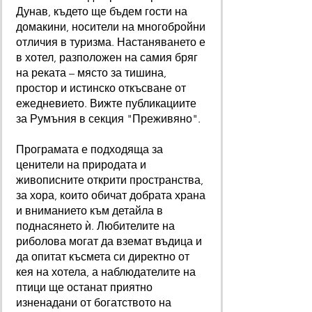
Дунав, където ще бъдем гости на
домакини, носители на многобройни
отличия в туризма. Настаняването е
в хотел, разположен на самия бряг
на реката – място за тишина,
простор и истинско откъсване от
ежедневието. Вижте публикациите
за Румъния в секция "Преживяно".
Програмата е подходяща за
ценители на природата и
живописните открити пространства,
за хора, които обичат добрата храна
и вниманието към детайла в
поднасянето ѝ. Любителите на
риболова могат да вземат въдица и
да опитат късмета си директно от
кея на хотела, а наблюдателите на
птици ще останат приятно
изненадани от богатството на