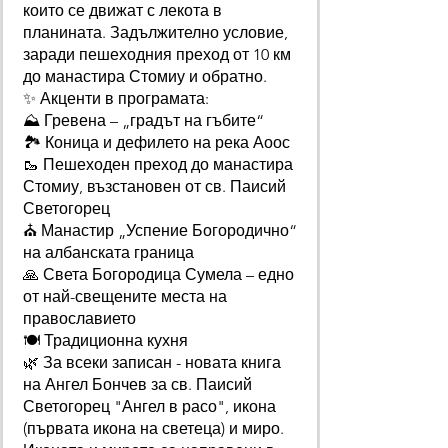
които се движат с лекота в
планината. Задължително условие,
заради пешеходния преход от 10 км
до манастира Стомиу и обратно.
✨ Акценти в програмата:
⛰️ Гревена – „градът на гъбите“
🏞️ Коница и дефилето на река Аоос
🥾 Пешеходен преход до манастира
Стомиу, възстановен от св. Паисий
Светогорец
⛪ Манастир „Успение Богородично“
на албанската граница
🙏 Света Богородица Сумела – едно
от най-свещените места на
православието
🍽️ Традиционна кухня
🌿 За всеки записан - новата книга
на Ангел Бончев за св. Паисий
Светогорец "Ангел в расо", икона
(първата икона на светеца) и миро.