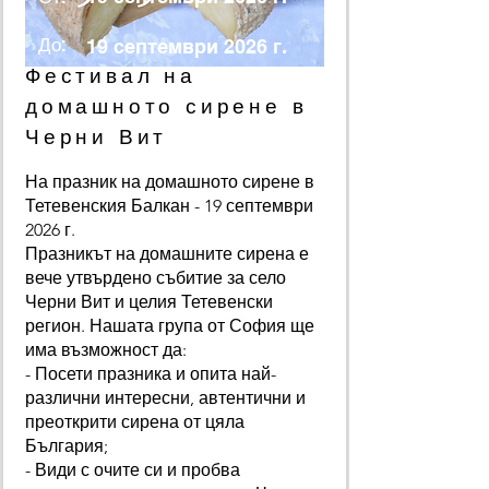
До:
19 септември 2026 г.
Фестивал на
домашното сирене в
Черни Вит
На празник на домашното сирене в
Тетевенския Балкан - 19 септември
2026 г.
Празникът на домашните сирена е
вече утвърдено събитие за село
Черни Вит и целия Тетевенски
регион. Нашата група от София ще
има възможност да:
- Посети празника и опита най-
различни интересни, автентични и
преоткрити сирена от цяла
България;
- Види с очите си и пробва