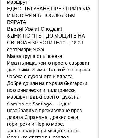
маршрут
ЕДНО ПЪТУВАНЕ ПРЕЗ ПРИРОДА
И ИСТОРИЯ В ПОСОКА КЪМ
ВЯРАТА
Върви! Усети! Сподели!
6 ДНИ ПО “ПЪТ ДО МОЩИТЕ НА
СВ. ЙОАН КРЪСТИТЕЛ” - (18-23
септември 2026)
Малка група от 8 човека
Има пътища, които просто свързват
две точки. И има Път, който свързва
човека с духовното и вярата.
Добре дошли на първия български
поклоннически и пилигримски
маршрут, вдъхновен от духа на
Camino de Santiago — едно
незабравимо преживяване през
дивата Странджа, древни села,
гори, реки и Черно море,
завършващо при мощите на св.
Йоан Кръстител в Созопол.