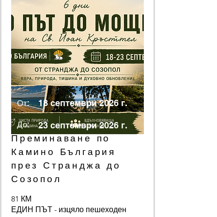
От:
18 септември 2026 г.
До:
23 септември 2026 г.
Преминаване по
Камино България
през Странджа до
Созопол
81 КМ
ЕДИН ПЪТ - изцяло пешеходен