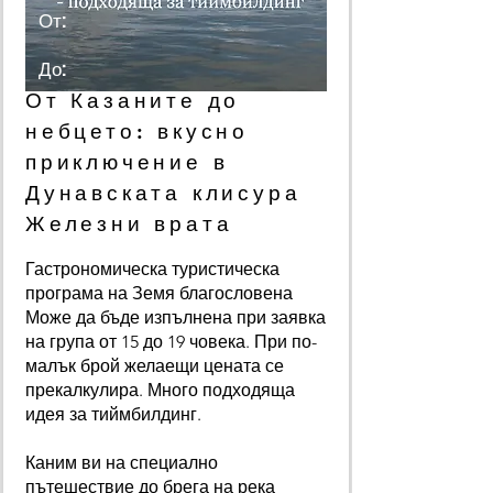
От:
До:
От Казаните до
небцето: вкусно
приключение в
Дунавската клисура
Железни врата
Гастрономическа туристическа
програма на Земя благословена
Може да бъде изпълнена при заявка
на група от 15 до 19 човека. При по-
малък брой желаещи цената се
прекалкулира. Много подходяща
идея за тиймбилдинг.
Каним ви на специално
пътешествие до брега на река