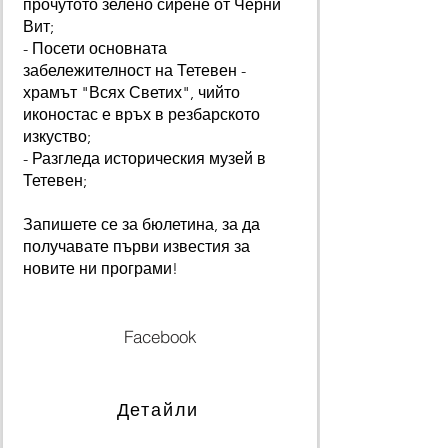
прочутото зелено сирене от Черни
Вит;
- Посети основната
забележителност на Тетевен -
храмът "Всях Светих", чийто
иконостас е връх в резбарското
изкуство;
- Разгледа историческия музей в
Тетевен;
Запишете се за бюлетина, за да
получавате първи известия за
новите ни програми!
Facebook
Детайли