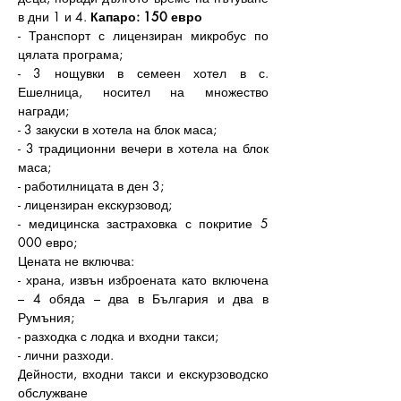
в дни 1 и 4. 
Капаро: 150 евро
- Транспорт с лицензиран микробус по 
цялата програма;
- 3 нощувки в семеен хотел в с. 
Ешелница, носител на множество 
награди;
- 3 закуски в хотела на блок маса;
- 3 традиционни вечери в хотела на блок 
маса;
- работилницата в ден 3;
- лицензиран екскурзовод;
- медицинска застраховка с покритие 5 
000 евро;
Цената не включва:
- храна, извън изброената като включена 
– 4 обяда – два в България и два в 
Румъния;
- разходка с лодка и входни такси;
- лични разходи.
Дейности, входни такси и екскурзоводско 
обслужване