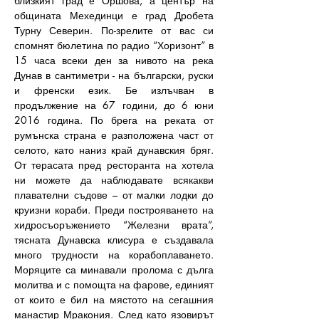
близкият град е Оршова, а център на 
общината Мехединци е град Дробета 
Турну Северин. По-зрелите от вас си 
спомнят бюлетина по радио “Хоризонт” в 
15 часа всеки ден за нивото на река 
Дунав в сантиметри - на български, руски 
и френски език. Бе излъчван в 
продължение на 67 години, до 6 юни 
2016 година. По брега на реката от 
румънска страна е разположена част от 
селото, като наниз край дунавския бряг. 
От терасата пред ресторанта на хотела 
ни можете да наблюдавате всякакви 
плавателни съдове – от малки лодки до 
круизни кораби. Преди построяването на 
хидросъоръжението “Железни врата”, 
тясната Дунавска клисура е създавала 
много трудности на корабоплаването. 
Моряците са минавали пролома с дълга 
молитва и с помощта на фарове, единият 
от които е бил на мястото на сегашния 
манастир Мракония. След като язовирът 