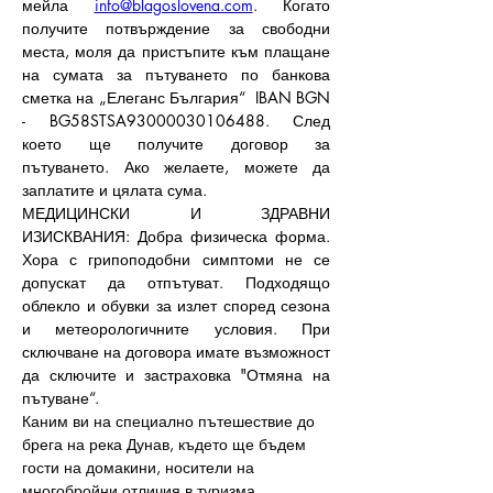
мейла 
info@blagoslovena.com
. Когато 
получите потвърждение за свободни 
места, моля да пристъпите към плащане 
на сумата за пътуването по банкова 
сметка на „Елеганс България“  IBAN BGN 
- BG58STSA93000030106488. След 
което ще получите договор за 
пътуването. Ако желаете, можете да 
заплатите и цялата сума.
МЕДИЦИНСКИ И ЗДРАВНИ 
ИЗИСКВАНИЯ: Добра физическа форма. 
Хора с грипоподобни симптоми не се 
допускат да отпътуват. Подходящо 
облекло и обувки за излет според сезона 
и метеорологичните условия. При 
сключване на договора имате възможност 
да сключите и застраховка "Отмяна на 
пътуване“.
Каним ви на специално пътешествие до 
брега на река Дунав, където ще бъдем 
гости на домакини, носители на 
многобройни отличия в туризма. 