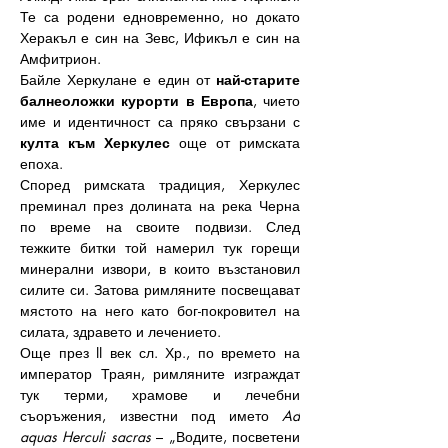
Те са родени едновременно, но докато 
Херакъл е син на Зевс, Ификъл е син на 
Амфитрион.
Байле Херкулане е един от 
най-старите 
балнеоложки курорти в Европа
, чието 
име и идентичност са пряко свързани с 
култа към Херкулес
 още от римската 
епоха.
Според римската традиция, Херкулес 
преминал през долината на река Черна 
по време на своите подвизи. След 
тежките битки той намерил тук горещи 
минерални извори, в които възстановил 
силите си. Затова римляните посвещават 
мястото на него като бог-покровител на 
силата, здравето и лечението.
Още през II век сл. Хр., по времето на 
император Траян, римляните изграждат 
тук терми, храмове и лечебни 
съоръжения, известни под името 
Ad 
aquas Herculi sacras
 – „Водите, посветени 