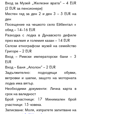
Вход за Музей „Железни врата“ – 4 EUR 
(2 EUR за пенсионери)
Местен гид за ден 2 и ден 3 – 5 EUR на 
ден
Посещение на чешкото село Ейбентал + 
обяд – 14–16 EUR
Разходка с лодка в Дунавското дефиле 
през малкия и големия казан – 14 EUR
Селски етнографски музей на семейство 
Григоре – 2 EUR
Вход – Римски императорски бани – 3 
EUR
Вход – Баня „Аполон“ – 2 EUR
Задължително: подходящи обувки, 
ветровки и шапки, защото на моторната 
лодка има вятър.
Необходими документи: Лична карта в 
срок на валидност
Брой участници: 17 Минимален брой 
участници: 15 човека.
Записване: Моля, изпратете запитване на 