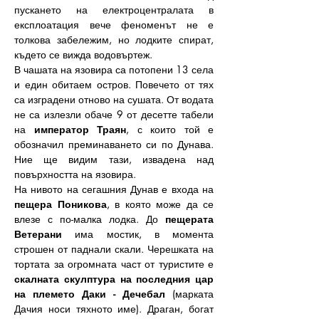
пускането на електроцентралата в 
експлоатация вече феноменът не е 
толкова забележим, но лодките спират, 
където се вижда водовъртеж.
В чашата на язовира са потопени 13 села 
и един обитаем остров. Повечето от тях 
са изградени отново на сушата. От водата 
не са излезли обаче 9 от десетте табели 
на 
император Траян
, с които той е 
обозначил преминаването си по Дунава. 
Ние ще видим тази, извадена над 
повърхността на язовира.
На нивото на сегашния Дунав е входа на 
пещера Поникова
, в която може да се 
влезе с по-малка лодка. До 
пещерата 
Ветерани
 има мостик, в момента 
строшен от паднали скали. Черешката на 
тортата за огромната част от туристите е 
скалната скулптура на последния цар 
на племето Даки - Дечебал
 (марката 
Дачия носи тяхното име). Драган, богат 