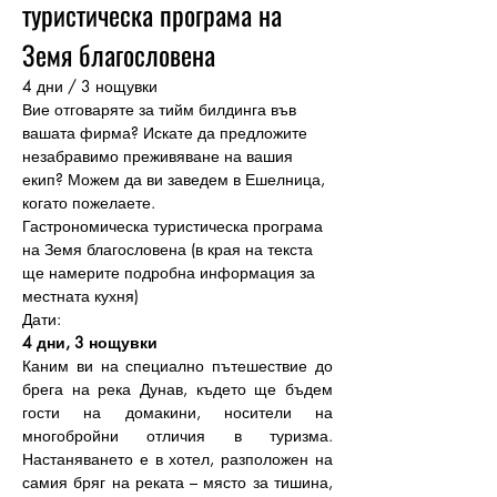
туристическа програма на 
Земя благословена 
4 дни / 3 нощувки 
Вие отговаряте за тийм билдинга във 
вашата фирма? Искате да предложите 
незабравимо преживяване на вашия 
екип? Можем да ви заведем в Ешелница, 
когато пожелаете.
Гастрономическа туристическа програма 
на Земя благословена (в края на текста 
ще намерите подробна информация за 
местната кухня)
Дати:
4 дни, 3 нощувки
Каним ви на специално пътешествие до 
брега на река Дунав, където ще бъдем 
гости на домакини, носители на 
многобройни отличия в туризма. 
Настаняването е в хотел, разположен на 
самия бряг на реката – място за тишина, 