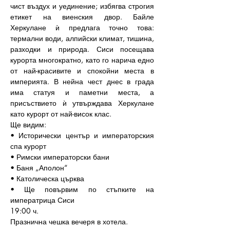
чист въздух и уединение; избягва строгия 
етикет на виенския двор. Байле 
Херкулане ѝ предлага точно това: 
термални води, алпийски климат, тишина, 
разходки и природа. Сиси посещава 
курорта многократно, като го нарича едно 
от най-красивите и спокойни места в 
империята. В нейна чест днес в града 
има статуя и паметни места, а 
присъствието ѝ утвърждава Херкулане 
като курорт от най-висок клас.
Ще видим:
• Исторически център и императорския 
спа курорт
• Римски императорски бани
• Баня „Аполон“
• Католическа църква
• Ще повървим по стъпките на 
императрица Сиси
19:00 ч.
Празнична чешка вечеря в хотела.