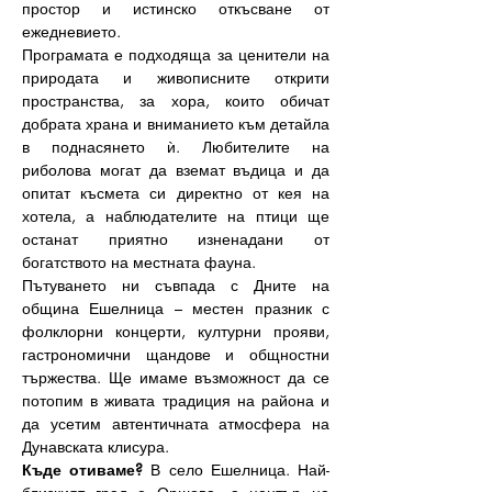
простор и истинско откъсване от 
ежедневието.
Програмата е подходяща за ценители на 
природата и живописните открити 
пространства, за хора, които обичат 
добрата храна и вниманието към детайла 
в поднасянето ѝ. Любителите на 
риболова могат да вземат въдица и да 
опитат късмета си директно от кея на 
хотела, а наблюдателите на птици ще 
останат приятно изненадани от 
богатството на местната фауна.
Пътуването ни съвпада с Дните на 
община Ешелница – местен празник с 
фолклорни концерти, културни прояви, 
гастрономични щандове и общностни 
тържества. Ще имаме възможност да се 
потопим в живата традиция на района и 
да усетим автентичната атмосфера на 
Дунавската клисура.
Къде отиваме?
 В село Ешелница. Най-