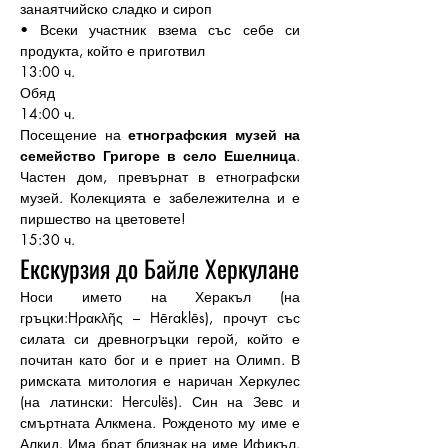
занаятчийско сладко и сироп
• Всеки участник взема със себе си 
продукта, който е приготвил
13:00 ч.
Обяд
14:00 ч.
Посещение на 
етнографския музей на 
семейство Григоре в село Ешелница
. 
Частен дом, превърнат в етнографски 
музей. Колекцията е забележителна и е 
пиршество на цветовете!
15:30 ч.
Екскурзия до Байле Херкулане
Носи името на Херакъл (на 
гръцки:Hρακλῆς – Hēraklēs), прочут със 
силата си древногръцки герой, който е 
почитан като бог и е приет на Олимп. В 
римската митология е наричан Херкулес 
(на латински: Herculës). Син на Зевс и 
смъртната Алкмена. Рожденото му име е 
Алкид. Има брат близнак на име Ификъл. 