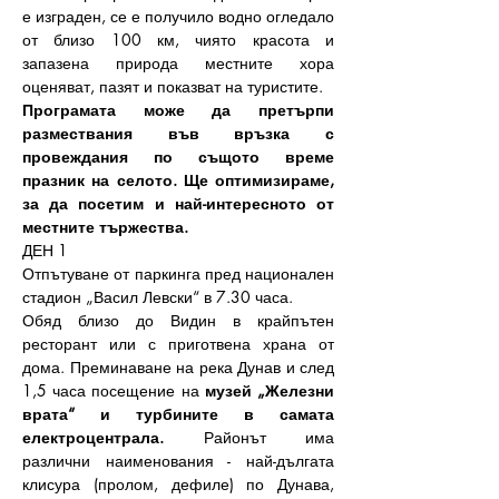
е изграден, се е получило водно огледало 
от близо 100 км, чиято красота и 
запазена природа местните хора 
оценяват, пазят и показват на туристите.
Програмата може да претърпи 
размествания във връзка с 
провеждания по същото време 
празник на селото. Ще оптимизираме, 
за да посетим и най-интересното от 
местните тържества.
ДЕН 1 
Отпътуване от паркинга пред национален 
стадион „Васил Левски“ в 7.30 часа.
Обяд близо до Видин в крайпътен 
ресторант или с приготвена храна от 
дома. Преминаване на река Дунав и след 
1,5 часа посещение на 
музей „Железни 
врата“ и турбините в самата 
електроцентрала.
 Районът има 
различни наименования - най-дългата 
клисура (пролом, дефиле) по Дунава, 