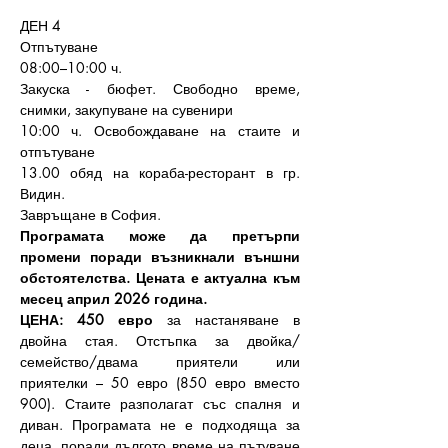
ДЕН 4 
Отпътуване
08:00–10:00 ч.
Закуска - бюфет. Свободно време, 
снимки, закупуване на сувенири
10:00 ч. Освобождаване на стаите и 
отпътуване
13.00 обяд на кораба-ресторант в гр. 
Видин.
Завръщане в София.
Програмата може да претърпи 
промени поради възникнали външни 
обстоятелства. Цената е актуална към 
месец април 2026 година.
ЦЕНА: 450 евро
 за настаняване в 
двойна стая. Отстъпка за двойка/
семейство/двама приятели или 
приятелки – 50 евро (850 евро вместо 
900). Стаите разполагат със спалня и 
диван. Програмата не е подходяща за 
деца, поради дългото време на пътуване 