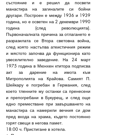
състояние и е решил да посвети 
манастира на загиналите си бойни 
другари. Построен е между 1936 и 1939 
година, но е осветен на 2 декември 1990 
година (след революцията). 
Първоначалната причина за отлагането е 
разразилата се Втора световна война, 
след която настъпва атеистичния режим 
и мястото започва да функционира като 
увеселително заведение. На 24 март 
1975 година в Мюнхен ктитора подписва 
акт за дарение на имота към 
Митрополията на Крайова. Самият П. 
Шейкару е погребан в Германия, след 
което тленните му останки са пренесени 
и препогребани в Букурещ, и след още 
едно преместване при завършването на 
манастира са намерили вечния си дом 
пред входа на храма, където постоянно 
горят свещи в негова памет.
18:00 ч. Пристигане в хотела.