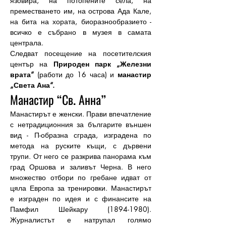
язовира, на потопените села, на 
преместването им, на острова Ада Кале, 
на бита на хората, биоразнообразието - 
всичко е събрано в музея в самата 
централа.
Следват посещение на посетителския 
център на 
Природен парк „Железни 
врата“
 (работи до 16 часа) и 
манастир 
„Света Ана“.
Манастир “Св. Анна”
Манастирът е женски. Прави впечатление 
с нетрадиционния за българите външен 
вид - П-образна сграда, изградена по 
метода на руските къщи, с дървени 
трупи. От него се разкрива панорама към 
град Оршова и заливът Черна. В него 
множество отбори по гребане идват от 
цяла Европа за тренировки. Манастирът 
е изграден по идея и с финансите на 
Памфил Шейкару (1894-1980). 
Журналистът е натрупал голямо 