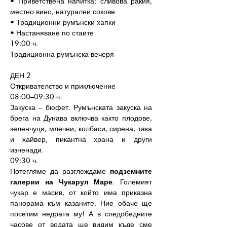
• Приветствена напитка: сливова ракия, 
местно вино, натурални сокове
• Традиционни румънски хапки
• Настаняване по стаите
19:00 ч.
Традиционна румънска вечеря
ДЕН 2 
Откривателство и приключение
08:00–09:30 ч.
Закуска – бюфет. Румънската закуска на 
брега на Дунава включва както плодове, 
зеленчуци, млечни, колбаси, сирена, така 
и хайвер, пикантна храна и други 
изненади.
09:30 ч.
Потегляме да разглеждаме 
подземните 
галерии на Чукарул Маре
. Големият 
чукар е масив, от който има приказна 
панорама към казаните. Ние обаче ще 
посетим недрата му! А в следобедните 
часове от водата ще видим къде сме 