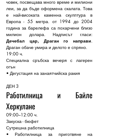
човек, посвещава много време и милиони 
леи, за да бъде оформена скалата. Това 
е най-високата каменна скулптура в 
Европа - 55 метра. от 1994 до 2004 
година за барелефа са похарчени близо 
милион долара. Надписът гласи: 
Дечебал цар, Драган го направи
. 
Драган обаче умира и делото е спряно.
19:00 ч.
Специална сръбска вечеря с лагерен 
огън
• Дегустация на занаятчийска ракия
ДЕН 3 
Работилница и Байле 
Херкулане
09:00–12:00 ч.
Закуска - бюфет
Сутрешна работилница
• Работилница за приготвяне на 