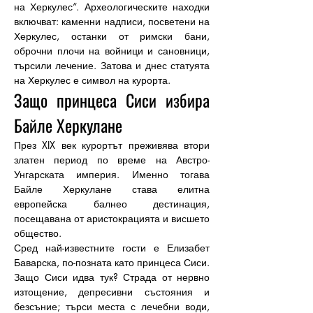
на Херкулес“. Археологическите находки 
включват: каменни надписи, посветени на 
Херкулес, останки от римски бани, 
оброчни плочи на войници и сановници, 
търсили лечение. Затова и днес статуята 
на Херкулес е символ на курорта.
Защо принцеса Сиси избира 
Байле Херкулане
През XIX век курортът преживява втори 
златен период по време на Австро-
Унгарската империя. Именно тогава 
Байле Херкулане става елитна 
европейска балнео дестинация, 
посещавана от аристокрацията и висшето 
общество.
Сред най-известните гости е Елизабет 
Баварска, по-позната като принцеса Сиси. 
Защо Сиси идва тук? Страда от нервно 
изтощение, депресивни състояния и 
безсъние; търси места с лечебни води, 