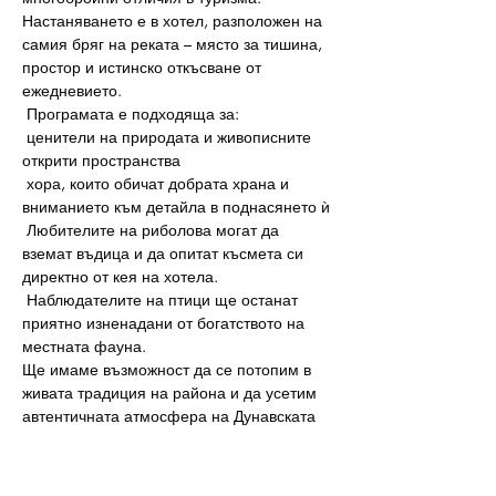
Настаняването е в хотел, разположен на 
самия бряг на реката – място за тишина, 
простор и истинско откъсване от 
ежедневието.
 Програмата е подходяща за:
 ценители на природата и живописните 
открити пространства
 хора, които обичат добрата храна и 
вниманието към детайла в поднасянето ѝ
 Любителите на риболова могат да 
вземат въдица и да опитат късмета си 
директно от кея на хотела.
 Наблюдателите на птици ще останат 
приятно изненадани от богатството на 
местната фауна.
Ще имаме възможност да се потопим в 
живата традиция на района и да усетим 
автентичната атмосфера на Дунавската 
клисура.
Това, което прави региона наистина 
уникален, е, че три култури — румънска, 