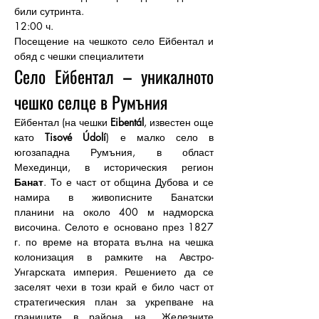
били сутринта.
12:00 ч.
Посещение на чешкото село Ейбентал и 
обяд с чешки специалитети
Село Ейбентал – уникалното 
чешко селце в Румъния
Ейбентал (на чешки 
Eibentál
, известен още 
като 
Tisové Údolí
) е малко село в 
югозападна Румъния, в област 
Мехединци, в историческия регион 
Банат
. То е част от община Дубова и се 
намира в живописните Банатски 
планини на около 400 м надморска 
височина. Селото е основано през 1827 
г. по време на втората вълна на чешка 
колонизация в рамките на Австро-
Унгарската империя. Решението да се 
заселят чехи в този край е било част от 
стратегическия план за укрепване на 
границите в района на „Железните 