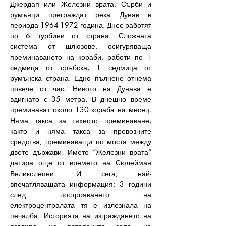
Джердап или Железни врата. Сърби и 
румънци преграждат река Дунав в 
периода 1964-1972 година. Днес работят 
по 6 турбини от страна. Сложната 
система от шлюзове, осигуряваща 
преминаването на кораби, работи по 1 
седмица от сръбска, 1 седмица от 
румънска страна. Едно пълнене отнема 
повече от час. Нивото на Дунава е 
вдигнато с 35 метра. В днешно време 
преминават около 130 кораба на месец. 
Няма такса за тяхното преминаване, 
както и няма такса за превозните 
средства, преминаващи по моста между 
двете държави. Името “Железни врата” 
датира още от времето на Сюлейман 
Великолепни. И сега, най-
впечатляващата информация: 3 години 
след построяването на 
електроцентралата тя е излезнала на 
печалба. Историята на изграждането на 