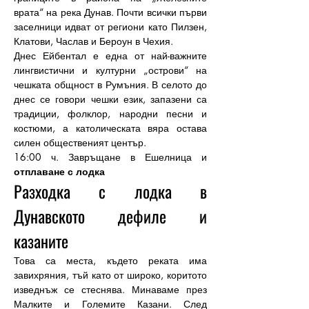
врата“ на река Дунав. Почти всички първи 
заселници идват от региони като Пилзен, 
Клатови, Часлав и Бероун в Чехия.
Днес Ейбентал е една от най-важните 
лингвистични и културни „острови“ на 
чешката общност в Румъния. В селото до 
днес се говори чешки език, запазени са 
традиции, фолклор, народни песни и 
костюми, а католическата вяра остава 
силен общественият център.
16:00 ч. Завръщане в Ешелница и 
отплаване с лодка
Разходка с лодка в 
Дунавското дефиле и 
казаните
Това са места, където реката има 
завихряния, тъй като от широко, коритото 
изведнъж се стеснява. Минаваме през 
Малките и Големите Казани. След 