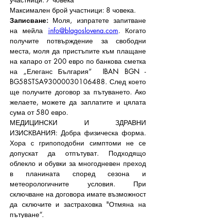
Максимален брой участници: 8 човека.
Записване: 
Моля, изпратете запитване 
на мейла 
info@blagoslovena.com
. Когато 
получите потвърждение за свободни 
места, моля да пристъпите към плащане 
на капаро от 200 евро по банкова сметка 
на „Елеганс България“  IBAN BGN - 
BG58STSA93000030106488. След което 
ще получите договор за пътуването. Ако 
желаете, можете да заплатите и цялата 
сума от 580 евро.
МЕДИЦИНСКИ И ЗДРАВНИ 
ИЗИСКВАНИЯ: Добра физическа форма. 
Хора с грипоподобни симптоми не се 
допускат да отпътуват. Подходящо 
облекло и обувки за многодневен преход 
в планината според сезона и 
метеорологичните условия. При 
сключване на договора имате възможност 
да сключите и застраховка "Отмяна на 
пътуване“.