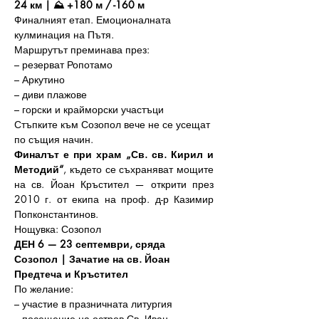
24 км | ⛰️ +180 м / -160 м
Финалният етап. Емоционалната 
кулминация на Пътя.
Маршрутът преминава през: 
– резерват Ропотамо
– Аркутино
– диви плажове
– горски и крайморски участъци
Стъпките към Созопол вече не се усещат 
по същия начин.
Финалът е при храм „Св. св. Кирил и 
Методий“
, където се съхраняват мощите 
на св. Йоан Кръстител — открити през 
2010 г. от екипа на проф. д-р Казимир 
Попконстантинов.
Нощувка: Созопол
ДЕН 6 — 23 септември, сряда
Созопол | Зачатие на св. Йоан 
Предтеча и Кръстител
По желание:
– участие в празничната литургия 
– посещение на остров Св. Иван