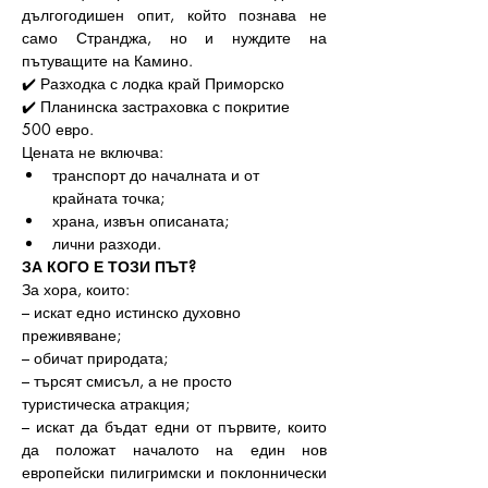
дългогодишен опит, който познава не 
само Странджа, но и нуждите на 
пътуващите на Камино.
✔️ Разходка с лодка край Приморско
✔️ Планинска застраховка с покритие 
500 евро.
Цената не включва:
транспорт до началната и от 
крайната точка;
храна, извън описаната;
лични разходи.
ЗА КОГО Е ТОЗИ ПЪТ?
За хора, които: 
– искат едно истинско духовно 
преживяване;
– обичат природата;
– търсят смисъл, а не просто 
туристическа атракция;
– искат да бъдат едни от първите, които 
да положат началото на един нов 
европейски пилигримски и поклоннически 