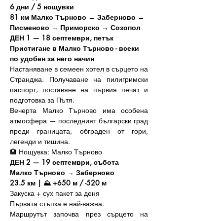
6 дни / 5 нощувки 
81 км Малко Търново → Заберново → 
Писменово → Приморско → Созопол
ДЕН 1 — 18 септември, петък
Пристигане в Малко Търново - всеки 
по удобен за него начин
Настаняване в семеен хотел в сърцето на 
Странджа. Получаване на пилигримски 
паспорт, поставяне на първия печат и 
подготовка за Пътя.
Вечерта Малко Търново има особена 
атмосфера — последният български град 
преди границата, обграден от гори, 
легенди и тишина.
🏨 Нощувка: Малко Търново
ДЕН 2 — 19 септември, събота
Малко Търново → Заберново
23.5 км | ⛰️ +650 м / -520 м
Закуска + сух пакет за деня
Първата стъпка е най-важна.
Маршрутът започва през сърцето на 