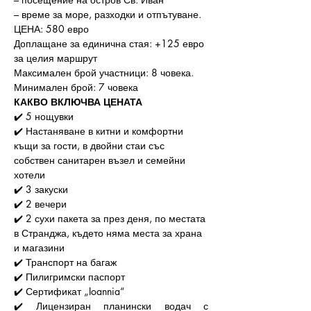
– време за море, разходки и отпътуване. 
ЦЕНА: 580 евро 
Доплащане за единична стая: +125 евро 
за целия маршрут
Максимален брой участници: 8 човека. 
Минимален брой: 7 човека
КАКВО ВКЛЮЧВА ЦЕНАТА
✔️ 5 нощувки
✔️ Настаняване в китни и комфортни 
къщи за гости, в двойни стаи със 
собствен санитарен възел и семейни 
хотели
✔️ 3 закуски
✔️ 2 вечери
✔️ 2 сухи пакета за през деня, по местата 
в Странджа, където няма места за храна 
и магазини 
✔️ Транспорт на багаж
✔️ Пилигримски паспорт
✔️ Сертификат „Ioannia“
✔️ Лицензиран планински водач с 