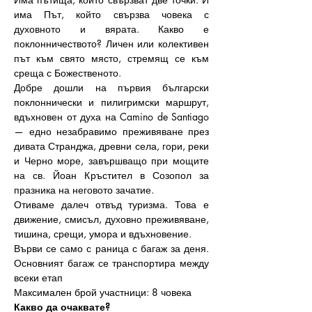
има Път, който свързва човека с 
духовното и вярата. 
Какво е 
поклонничеството? Личен или колективен 
път към свято място, стремящ се към 
среща с Божественото.
Добре дошли на първия български 
поклоннически и пилигримски маршрут, 
вдъхновен от духа на Camino de Santiago 
— едно незабравимо преживяване през 
дивата Странджа, древни села, гори, реки 
и Черно море, завършващо при мощите 
на св. Йоан Кръстител в Созопол за 
празника на неговото зачатие.
Отиваме далеч отвъд туризма. Това е 
движение, смисъл, духовно преживяване, 
тишина, срещи, умора и вдъхновение. 
Върви се само с раница с багаж за деня. 
Основният багаж се транспортира между 
всеки етап
Максимален брой участници: 8 човека
Какво да очаквате?