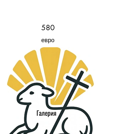
580
евро
Галерия