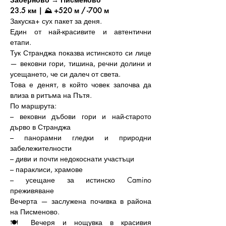
23.5 км | ⛰️ +520 м / -700 м
Закуска+ сух пакет за деня.
Един от най-красивите и автентични 
етапи.
Тук Странджа показва истинското си лице 
— вековни гори, тишина, речни долини и 
усещането, че си далеч от света.
Това е денят, в който човек започва да 
влиза в ритъма на Пътя.
По маршрута: 
– вековни дъбови гори и най-старото 
дърво в Странджа 
– панорамни гледки и природни 
забележителности
– диви и почти недокоснати участъци
– параклиси, храмове
– усещане за истинско Camino 
преживяване
Вечерта — заслужена почивка в района 
на Писменово.
🍽️ Вечеря и нощувка в красивия 