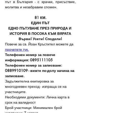
път в България - с крачки, присъствие, 
молитва и незабравим спомен. 
81 КМ.
ЕДИН ПЪТ
ЕДНО ПЪТУВАНЕ ПРЕЗ ПРИРОДА И 
ИСТОРИЯ В ПОСОКА КЪМ ВЯРАТА
Върви! Усети! Сподели!
Повече за св. Йоан Кръстител можете да 
прочетете тук.
Телефонен номер за повече 
информация: 0895111105
Телефонен номер за записване: 
0889910109 - вижте по-долу начина на 
записване.
Задължителна екипировка за 
многодневен преход - изпраща се на 
участниците.
Необходими документи: Лична карта в 
срок на валидност
Брой участници: Минимален брой 
участници: 7 човека