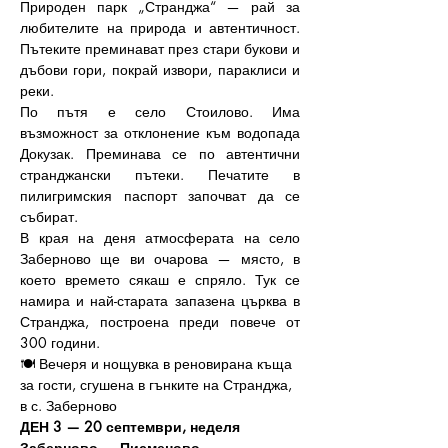
Природен парк „Странджа“ — 
рай за 
любителите на природа и автентичност
. 
Пътеките преминават през стари букови и 
дъбови гори, покрай извори, параклиси и 
реки. 
По пътя е село Стоилово. Има 
възможност за отклонение към водопада 
Докузак. Преминава се по автентични 
странджански пътеки. Печатите в 
пилигримския паспорт започват да се 
събират.
В края на деня атмосферата на село 
Заберново ще ви очарова — място, в 
което времето сякаш е спряло. Тук се 
намира и най-старата запазена църква в 
Странджа, построена преди повече от 
300 години. 
🍽️ Вечеря и нощувка в реновирана къща 
за гости, сгушена в гънките на Странджа, 
в с. Заберново
ДЕН 3 — 20 септември, неделя
Заберново → Писменово