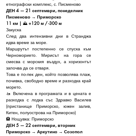
етнографски комплекс, с. Писменово
ДЕН 4 — 21 септември, понеделник
Писменово → Приморско
11 км | ⛰️ +120 м / -300 м
Закуска
След два интензивни дни в Странджа 
идва време за море.
Маршрутът постепенно се спуска към 
Черноморието. Мирисът на гора се 
смесва с морския въздух, а хоризонтът 
започва да се отваря.
Това е по-лек ден, който позволява плаж, 
почивка, свободно време и разходка край 
морето.
🚤 Включена в програмата и в цената е 
разходка с лодка със Здравко Василев 
(пристанище Приморско, южен залив, 
Китен, полуострова на Приморско)
🏨 Нощувка: Приморско
ДЕН 5 — 22 септември, вторник
Приморско → Аркутино → Созопол