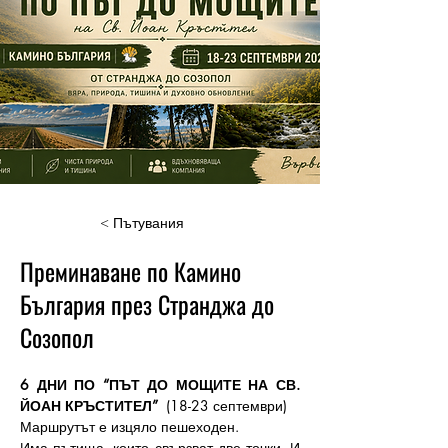
< Пътувания
Преминаване по Камино
България през Странджа до
Созопол
6 ДНИ ПО “ПЪТ ДО МОЩИТЕ НА СВ. 
ЙОАН КРЪСТИТЕЛ”  
(18-23 септември)
Маршрутът е изцяло пешеходен.
Има пътища, които свързват две точки. И 