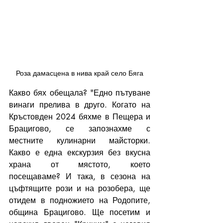
Роза дамасцена в нива край село Бяга
Какво бях обещала? "Едно пътуване 
винаги прелива в друго. Когато на 
Кръстовден 2024 бяхме в Пещера и 
Брацигово, се запознахме с 
местните кулинарни майсторки. 
Какво е една екскурзия без вкусна 
храна от мястото, което 
посещаваме? И така, в сезона на 
цъфтящите рози и на розобера, ще 
отидем в подножието на Родопите, 
община Брацигово. Ще посетим и 