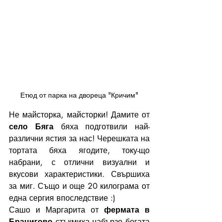
Етюд от парка на двореца "Кричим"
Не майсторка, майсторки! Дамите от 
село Бяга
 бяха подготвили най-
различни ястия за нас! Черешката на 
тортата бяха ягодите, току-що 
набрани, с отлични визуални и 
вкусови характеристики. Свършиха 
за миг. Също и още 20 килограма от 
една сергия впоследствие :) 
Сашо и Маргарита от 
фермата в 
Брацигово
 стъкмиха набързо богата 