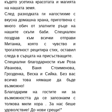
където усетиха красотата и магията 
на нашата земя.
След разходката ги нагостихме с 
вкусна домашна храна, приготвена с 
много обич от златните ръце на 
нашите скъпи баби. Специален 
поздрав към всички отправи 
Митанка, която с чувство и 
трогателност рецитира стих, оставил 
следа в сърцата на присъстващите.
Специални благодарности към Роза 
Иванова, Ваня Стоименова, 
Грозденка, Веска и Сийка. Без вас 
всичко това нямаше да бъде 
възможно!
Благодарим на гостите ни за 
възможността да се запознаем с 
толкова мили хора . За нас беше 
удоволствие! До нови срещи!"