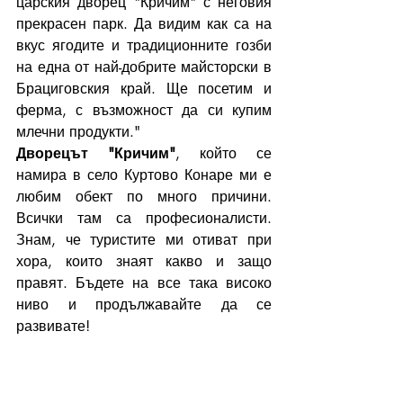
царския дворец "Кричим" с неговия 
прекрасен парк. Да видим как са на 
вкус ягодите и традиционните гозби 
на една от най-добрите майсторски в 
Брациговския край. Ще посетим и 
ферма, с възможност да си купим 
млечни продукти." 
Дворецът "Кричим"
, който се 
намира в село Куртово Конаре ми е 
любим обект по много причини. 
Всички там са професионалисти. 
Знам, че туристите ми отиват при 
хора, които знаят какво и защо 
правят. Бъдете на все така високо 
ниво и продължавайте да се 
развивате! 