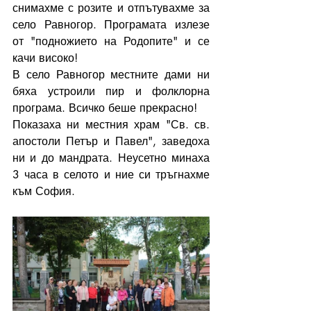
снимахме с розите и отпътувахме за 
село Равногор. Програмата излезе 
от "подножието на Родопите" и се 
качи високо!
В село Равногор местните дами ни 
бяха устроили пир и фолклорна 
програма. Всичко беше прекрасно!
Показаха ни местния храм "Св. св. 
апостоли Петър и Павел", заведоха 
ни и до мандрата. Неусетно минаха 
3 часа в селото и ние си тръгнахме 
към София. 