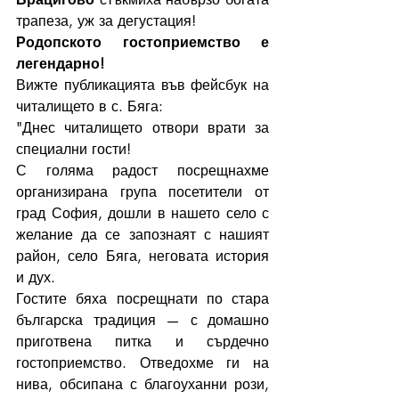
трапеза, уж за дегустация!
Родопското гостоприемство е 
легендарно!
Вижте публикацията във фейсбук на 
читалището в с. Бяга:
"Днес читалището отвори врати за 
специални гости!
С голяма радост посрещнахме 
организирана група посетители от 
град София, дошли в нашето село с 
желание да се запознаят с нашият 
район, село Бяга, неговата история 
и дух.
Гостите бяха посрещнати по стара 
българска традиция — с домашно 
приготвена питка и сърдечно 
гостоприемство. Отведохме ги на 
нива, обсипана с благоуханни рози, 