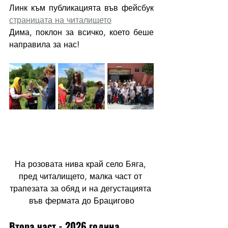
Линк към публикацията във фейсбук 
страницата на читалището
Дима, поклон за всичко, което беше 
направила за нас!
На розовата нива край село Бяга, 
пред читалището, малка част от 
трапезата за обяд и на дегустацията 
във фермата до Брацигово
Втора част - 2026 година