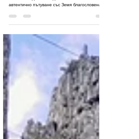
Село Рибново – традиции, рибанска сватба и
живо наследство в Родопите. Пътепис от
автентично пътуване със Земя благословена.