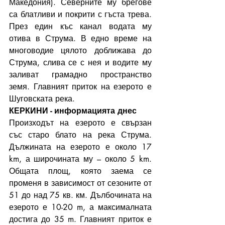
Македония). Северните му брегове 
са блатливи и покрити с гъста трева. 
През един къс канал водата му 
отива в Струма. В едно време на 
многоводие цялото доближава до 
Струма, слива се с нея и водите му 
заливат грамадно пространство 
земя. Главният приток на езерото е 
Шуговската река.
КЕРКИНИ - информацията днес
Произходът на езерото е свързан 
със старо блато на река Струма. 
Дължината на езерото е около 17 
km, а широчината му – около 5 km. 
Общата площ, която заема се 
променя в зависимост от сезоните от 
51 до над 75 кв. км. Дълбочината на 
езерото е 10-20 m, а максималната 
достига до 35 m. Главният приток е 