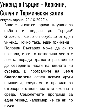
Уикенд в Гърция - Керкини,
Солун и Термически залив
Актуализирано:
21.10.2025 г.
Знаете ли как се нарича пътуване за 
събота и неделя до Гърция? 
Greekend. Какво е по-хубаво от един 
уикенд? Точно така, един грийкенд :) 
Половин България може да си го 
позволи, и си го позволява често с 
лекота поради краткото разстояние 
до северните части на южната ни 
съседка. В програмите на 
Земя 
благословена
 освен всички други 
принципи, следваме и правило за 
отговорно отношение към околната 
среда. Самолетните програми за 
един уикенд например не са ни по 
вкуса. 