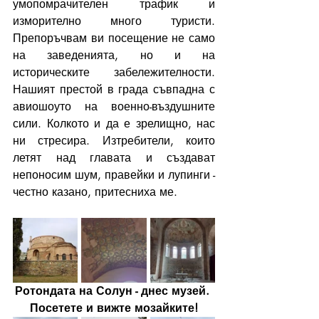
умопомрачителен трафик и 
изморително много туристи. 
Препоръчвам ви посещение не само 
на заведенията, но и на 
историческите забележителности. 
Нашият престой в града съвпадна с 
авиошоуто на военно-въздушните 
сили. Колкото и да е зрелищно, нас 
ни стресира. Изтребители, които 
летят над главата и създават 
непоносим шум, правейки и лупинги - 
честно казано, притесниха ме.
Ротондата на Солун - днес музей. 
Посетете и вижте мозайките!