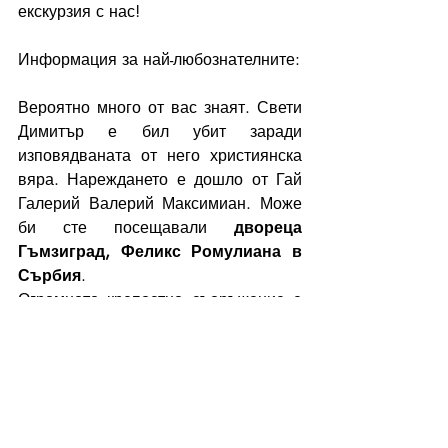
екскурзия с нас!
Информация за най-любознателните: 
Вероятно много от вас знаят. Свети 
Димитър е бил убит заради 
изповядваната от него християнска 
вяра. Нареждането е дошло от Гай 
Галерий Валерий Максимиан. Може 
би сте посещавали 
двореца 
Гъмзиград, Феликс Ромулиана в 
Сърбия
.  
Огромното крепостно съоръжение е 
построено от императора в чест на 
майка му. Докато Галерий, за когото 
се предполага, че е роден някъде 
около Сердика, се занимава с 
преследването на християни и води 
битки, в Солун живее Димитър, 