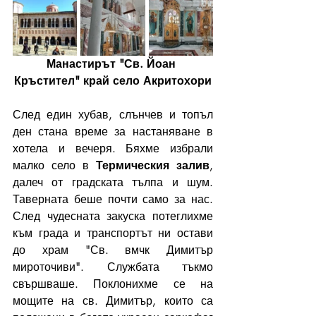
Манастирът "Св. Йоан 
Кръстител" край село Акритохори
След един хубав, слънчев и топъл 
ден стана време за настаняване в 
хотела и вечеря. Бяхме избрали 
малко село в 
Термическия залив
, 
далеч от градската тълпа и шум. 
Таверната беше почти само за нас. 
След чудесната закуска потеглихме 
към града и транспортът ни остави 
до храм "Св. вмчк Димитър 
мироточиви". Службата тъкмо 
свършваше. Поклонихме се на 
мощите на св. Димитър, които са 