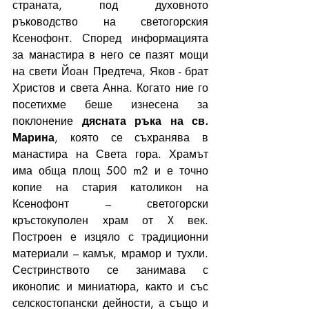
страната, под духовното 
ръководство на светогорския 
Ксенофонт. Според информацията 
за манастира в него се пазят мощи 
на свети Йоан Предтеча, Яков - брат 
Христов и света Анна. Когато ние го 
посетихме беше изнесена за 
поклонение 
дясната ръка на св. 
Марина
, която се съхранява в 
манастира на Света гора. Храмът 
има обща площ 500 m2 и е точно 
копие на стария католикон на 
Ксенофонт – светогорски 
кръстокуполен храм от X век. 
Построен е изцяло с традиционни 
материали – камък, мрамор и тухли. 
Сестринството се занимава с 
иконопис и миниатюра, както и със 
селскостопански дейности, а също и 