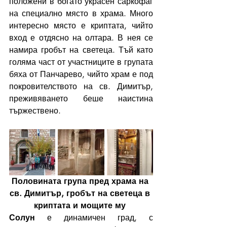
положени в богато украсен саркофаг 
на специално място в храма. Много 
интересно място е криптата, чийто 
вход е отдясно на олтара. В нея се 
намира гробът на светеца. Тъй като 
голяма част от участниците в групата 
бяха от Панчарево, чийто храм е под 
покровителството на св. Димитър, 
преживяването беше наистина 
тържествено.
Половината група пред храма на 
св. Димитър, гробът на светеца в 
криптата и мощите му
Солун
 е динамичен град, с 