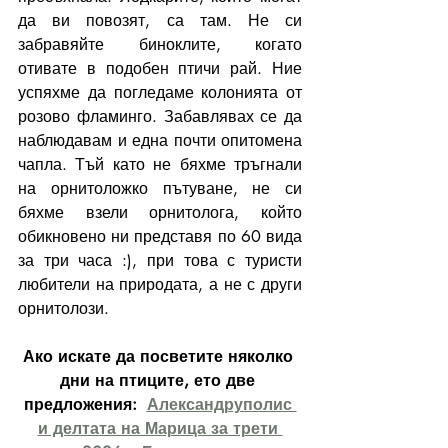
да ви повозят, са там. Не си 
забравяйте биноклите, когато 
отивате в подобен птичи рай. Ние 
успяхме да погледаме колонията от 
розово фламинго. Забавлявах се да 
наблюдавам и една почти опитомена 
чапла. Тъй като не бяхме тръгнали 
на орнитоложко пътуване, не си 
бяхме взели орнитолога, който 
обикновено ни представя по 60 вида 
за три часа :), при това с туристи 
любители на природата, а не с други 
орнитолози. 
Ако искате да посветите няколко 
дни на птиците, ето две 
предложения:  
Александруполис 
и делтата на Марица за трети 