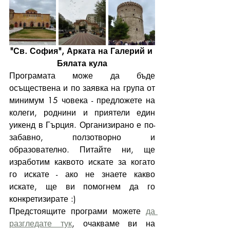
"Св. София", Арката на Галерий и 
Бялата кула
Програмата може да бъде 
осъществена и по заявка на група от 
минимум 15 човека - предложете на 
колеги, роднини и приятели един 
уикенд в Гърция. Организирано е по-
забавно, ползотворно и 
образователно. Питайте ни, ще 
изработим каквото искате за когато 
го искате - ако не знаете какво 
искате, ще ви помогнем да го 
конкретизирате :)
Предстоящите програми можете 
да 
разгледате тук
, очакваме ви на 