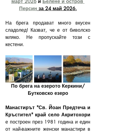
март 2026
 и 
Белене и остров 
Персин
 за 24 май 2026.
На брега продават много вкусен 
сладолед! Казват, че е от биволско 
мляко. Не пропускайте този с 
кестени.
По брега на езерото Керкини/
Бутковско езеро
Манастирът "Св. Йоан Предтеча и 
Кръстител" край село Акритохори
е построен през 1981 година и един 
от най-важните женски манастири в 