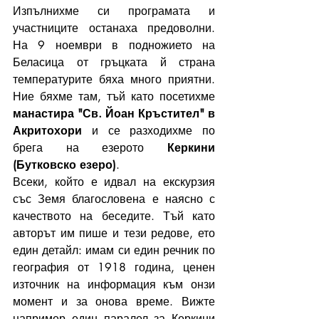
Изпълнихме си програмата и 
участниците останаха предоволни. 
На 9 ноември в подножието на 
Беласица от гръцката й страна 
температурите бяха много приятни. 
Ние бяхме там, тъй като посетихме 
манастира "Св. Йоан Кръстител" в 
Акритохори
 и се разходихме по 
брега на езерото 
Керкини 
(Бутковско езеро)
.
Всеки, който е идвал на екскурзия 
със Земя благословена е наясно с 
качеството на беседите. Тъй като 
авторът им пише и тези редове, ето 
един детайл: имам си един речник по 
география от 1918 година, ценен 
източник на информация към онзи 
момент и за онова време. Вижте 
например един паралел за Керкини 