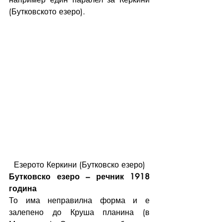
(Бутковското езеро).
Езерото Керкини (Бутковско езеро)
Бутковско езеро – речник 1918 
година
То има неправилна форма и е 
залепено до Круша планина (в 