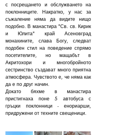
с посрещането и обслужването на 
поклонниците. Накратко, у нас за 
съжаление няма да видите нищо 
подобно. В манастира "Св. св. Кирик 
и Юлита" край Асеновград 
монахините, слава Богу, следват 
подобен стил на поведение спрямо 
посетителите, но мащабът в 
Акритохори и многобройното 
сестринство създават много приятна 
атмосфера. Чувството е, че няма как 
да е по друг начин. 
Докато бяхме в манастира 
пристигнаха поне 5 автобуса с 
гръцки поклонници - енориарши, 
придружени от техните свещеници. 