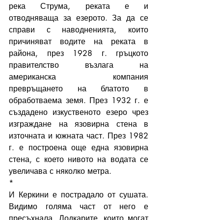
река Струма, реката е и 
отводняваща за езерото. За да се 
справи с наводненията, които 
причиняват водите на реката в 
района, през 1928 г. гръцкото 
правителство възлага на 
американска компания 
превръщането на блатото в 
обработваема земя. През 1932 г. е 
създадено изкуственото езеро чрез 
изграждане на язовирна стена в 
източната и южната част. През 1982 
г. е построена още една язовирна 
стена, с което нивото на водата се 
увеличава с няколко метра.
*
И Керкини е пострадало от сушата. 
Видимо голяма част от него е 
пресъхнала. Лодкарите, които могат 