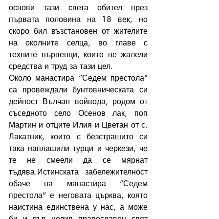
основи тази света обител през 
първата половина на 18 век, но 
скоро бил възстановен от жителите 
на околните селца, во главе с 
техните първенци, които не жалели 
средства и труд за тази цел.
Около манастира “Седем престола” 
са провеждали бунтовническата си 
дейност Вълчан войвода, родом от 
съседното село Осенов лак, поп 
Мартин и отците Илия и Цветан от с. 
Лакатник, които с безстрашито си 
така наплашили турци и черкези, че 
те не смеели да се мярнат 
тъдява.Истинската забележителност 
обаче на манастира “Седем 
престола” е неговата църква, която 
наистина единствена у нас, а може 
би и във целия православен свят 