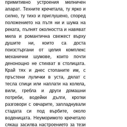
примитивно устроения мелничен 
апарат. Техните кречетала, ту ярко и 
силно, ту тихо и приглушено, според 
положението на пътя ни и шума на 
реката, пълнят околността и навяват 
мила и романтична свежест върху 
душите ни, които са доста 
поизстъргани от целия комплекс 
механични шумове, които почти 
денонощно не стихват в столицата. 
Край тях и днес стопаните им, с 
пръстени лулички в уста, дялат с 
тесла спици или наплати на колела, 
вили, гребла и други домашни 
потреби, водейки дълги, кротки 
разговори с овчарите, запладнували 
стадата си под върбите, около 
воденицата. Неуморимото кречетало 
сякаш засилва настроението за тези 