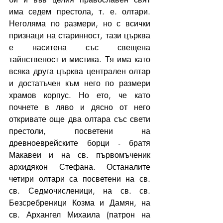
има седем престола, т. е. олтари. 
Неголяма по размери, но с всички 
признаци на старинност, тази църква 
е наситена със свещена 
тайнственост и мистика. Тя има като 
всяка друга църква централен олтар 
и достатъчен към него по размери 
храмов корпус. Но ето, че като 
почнете в ляво и дясно от него 
откривате още два олтара със свети 
престоли, посветени на 
древноеврейските борци - братя 
Макавеи и на св. първомъченик 
архидякон Стефана. Останалите 
четири олтари са посветени на св. 
св. Седмочисленици, на св. св. 
Безсребреници Козма и Дамян, на 
св. Архангел Михаила (патрон на 