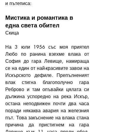
и пътеписа:
Мистика и романтика в 
една света обител
Скица
На 3 юли 1956 със моя приятел 
Любо по ранина взехме влака от 
София до гара Левище, намираща 
се на един от най-красивите завои на 
Искърското дефиле. Препълненият 
влак стигна благополучно гара 
Реброво и там опъвайки цялата си 
дължина успоредно на река Искър, 
остана неподвижен почти два часа 
поради някаква авария на железния 
път. Това закъснение на влака стана 
причина да пристигнем на гара 
Левище към 11 часа преди обед, 