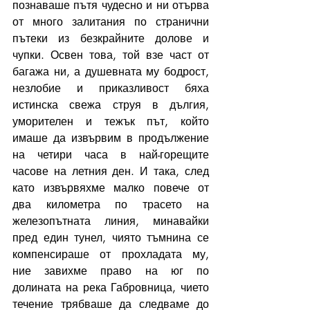
познаваше пътя чудесно и ни отърва 
от много залитания по странични 
пътеки из безкрайните долове и 
чупки. Освен това, той взе част от 
багажа ни, а душевната му бодрост, 
незлобие и приказливост бяха 
истинска свежа струя в дългия, 
уморителен и тежък път, който 
имаше да извървим в продължение 
на четири часа в най-горещите 
часове на летния ден. И така, след 
като извървяхме малко повече от 
два километра по трасето на 
железопътната линия, минавайки 
пред един тунел, чиято тъмнина се 
компенсираше от прохладата му, 
ние завихме право на юг по 
долината на река Габровница, чието 
течение трябваше да следваме до 