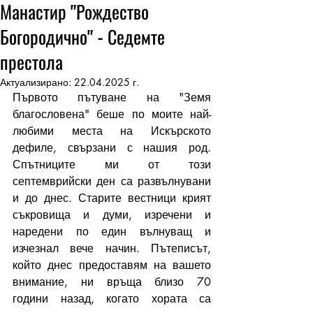
Манастир "Рождество
Богородично" - Седемте
престола
Актуализирано:
22.04.2025 г.
Първото пътуване на "Земя 
благословена" беше по моите най-
любими места на Искърското 
дефиле, свързани с нашия род. 
Спътниците ми от този 
септемврийски ден са развълнувани 
и до днес. Старите вестници крият 
съкровища и думи, изречени и 
наредени по един вълнуващ и 
изчезнал вече начин. Пътеписът, 
който днес предоставям на вашето 
внимание, ни връща близо 70 
години назад, когато хората са 