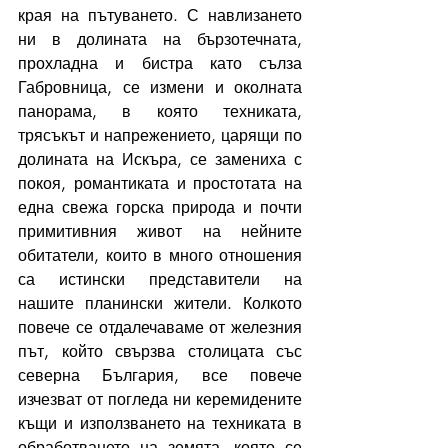
края на пътуването. С навлизането 
ни в долината на бързотечната, 
прохладна и бистра като сълза 
Габровница, се измени и околната 
панорама, в която техниката, 
трясъкът и напрежението, царящи по 
долината на Искъра, се замениха с 
покоя, романтиката и простотата на 
една свежа горска природа и почти 
примитивния живот на нейните 
обитатели, които в много отношения 
са истински представители на 
нашите планински жители. Колкото 
повече се отдалечаваме от железния 
път, който свързва столицата със 
северна България, все повече 
изчезват от погледа ни керемидените 
къщи и използването на техниката в 
обработването на земята, която се 