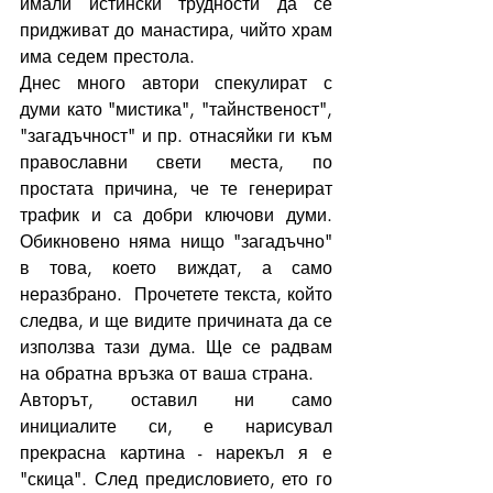
имали истински трудности да се 
придживат до манастира, чийто храм 
има седем престола.
Днес много автори спекулират с 
думи като "мистика", "тайнственост", 
"загадъчност" и пр. отнасяйки ги към 
православни свети места, по 
простата причина, че те генерират 
трафик и са добри ключови думи. 
Обикновено няма нищо "загадъчно" 
в това, което виждат, а само 
неразбрано.  Прочетете текста, който 
следва, и ще видите причината да се 
използва тази дума. Ще се радвам 
на обратна връзка от ваша страна. 
Авторът, оставил ни само 
инициалите си, е нарисувал 
прекрасна картина - нарекъл я е 
"скица". След предисловието, ето го 