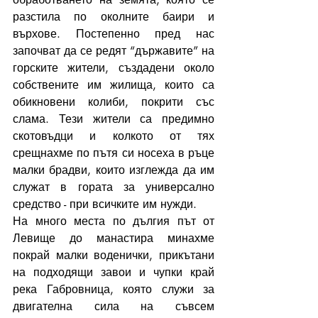
разстила по околните баири и 
върхове. Постепенно пред нас 
започват да се редят “държавите” на 
горските жители, създадени около 
собствените им жилища, които са 
обикновени колиби, покрити със 
слама. Тези жители са предимно 
скотовъдци и колкото от тях 
срещнахме по пътя си носеха в ръце 
малки брадви, които изглежда да им 
служат в гората за универсално 
средство - при всичките им нужди.
На много места по дългия път от 
Левище до манастира минахме 
покрай малки воденички, прикътани 
на подходящи завои и чупки край 
река Габровница, която служи за 
двигателна сила на съвсем 