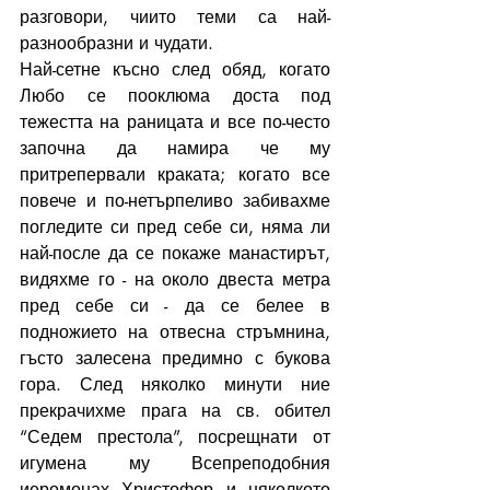
разговори, чиито теми са най-
разнообразни и чудати.
Най-сетне късно след обяд, когато 
Любо се пооклюма доста под 
тежестта на раницата и все по-често 
започна да намира че му 
притрепервали краката; когато все 
повече и по-нетърпеливо забивахме 
погледите си пред себе си, няма ли 
най-после да се покаже манастирът, 
видяхме го - на около двеста метра 
пред себе си - да се белее в 
подножието на отвесна стръмнина, 
гъсто залесена предимно с букова 
гора. След няколко минути ние 
прекрачихме прага на св. обител 
“Седем престола”, посрещнати от 
игумена му Всепреподобния 
иеромонах Христофор и няколкото 