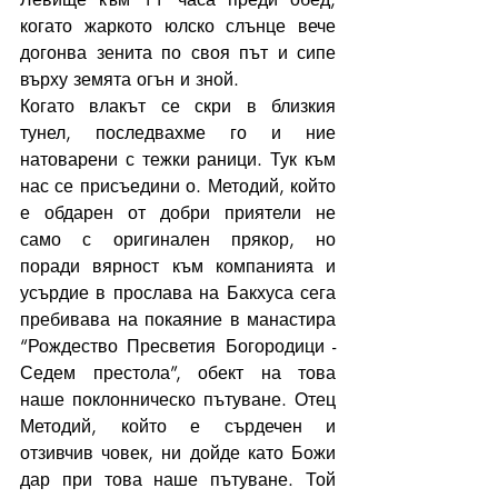
когато жаркото юлско слънце вече 
догонва зенита по своя път и сипе 
върху земята огън и зной.
Когато влакът се скри в близкия 
тунел, последвахме го и ние 
натоварени с тежки раници. Тук към 
нас се присъедини о. Методий, който 
е обдарен от добри приятели не 
само с оригинален прякор, но 
поради вярност към компанията и 
усърдие в прослава на Бакхуса сега 
пребивава на покаяние в манастира 
“Рождество Пресветия Богородици - 
Седем престола”, обект на това 
наше поклонническо пътуване. Отец 
Методий, който е сърдечен и 
отзивчив човек, ни дойде като Божи 
дар при това наше пътуване. Той 