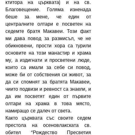
ктитора на църквата) и на св. 
Благовещение. Голяма изненада 
беше за мене, че един от 
централните олтари е посветен на 
седемте братя Макавеи. Този факт 
ми дава повод за размисъл, че не 
обикновени, прости хора са турили 
основите на този манастир и храма 
му, а издигнати и просветени люде, 
които са имали за себе си повод, 
може би от собствения си живот, за 
да си спомнят за братята Макавеи, 
чиито подвизи и ревност са знаели, и 
да им посветят един от първите 
олтари на храма в това място, 
намиращо се далеч от света.
Както църквата със своите седем 
престола на осеновлакската св. 
обител “Рождество Пресветия 