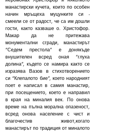
манастирски кучета, които по особен 
начин мръщеха муцунките си - 
смеели се от радост, че са им дошли 
гости, както казваше о. Христофор. 
Макар да не притежава 
монументални сгради, манастирът 
“Седем престола” е донякъде 
внушителен всред оная “глуха 
долина”, където се намира както се 
изразява Вазов в стихотворението 
си “Клепалото бие”, което народният 
поет е написал в самия манастир, 
при посещението, което е направил 
в края на миналия век. По онова 
време на пълна морална опазеност, 
всред онова население с чист и 
благочестив живот,когато 
манастирът по традиция от миналото 