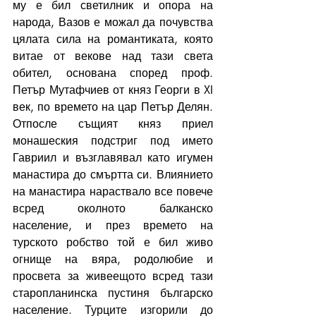
му е бил светилник и опора на 
народа, Вазов е можал да почувства 
цялата сила на романтиката, която 
витае от векове над тази света 
обител, основана според проф. 
Петър Мутафчиев от княз Георги в XI 
век, по времето на цар Петър Делян. 
Отпосле същият княз приел 
монашеския подстриг под името 
Гавриил и възглавявал като игумен 
манастира до смъртта си. Влиянието 
на манастира нараствало все повече 
всред околното балканско 
население, и през времето на 
турското робство той е бил живо 
огнище на вяра, родолюбие и 
просвета за живеещото всред тази 
старопланинска пустиня българско 
население. Турците изгорили до 